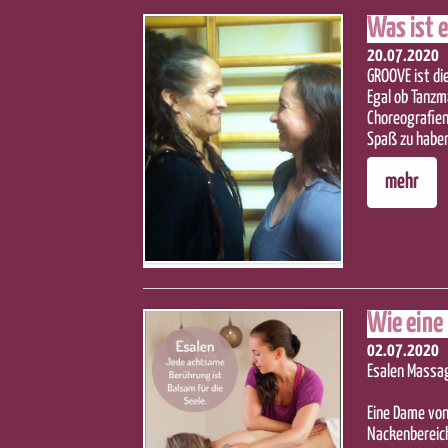
Was ist e
20.07.2020
GROOVE ist di
Egal ob Tanzm
Choreografien 
Spaß zu habe
mehr
Wie eine
02.07.2020
Esalen Massag
Eine Dame von
Nackenbereic