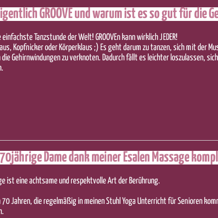
igentlich GROOVE und warum ist es so gut für die G
e einfachste Tanzstunde der Welt! GROOVEn kann wirklich JEDER!
aus, Kopfnicker oder Körperklaus ;) Es geht darum zu tanzen, sich mit der Mus
die Gehirnwindungen zu verknoten. Dadurch fällt es leichter loszulassen, sich
n.
 70jährige Dame dank meiner Esalen Massage kompl
e ist eine achtsame und respektvolle Art der Berührung.
 70 Jahren, die regelmäßig in meinen Stuhl Yoga Unterricht für Senioren ko
h.